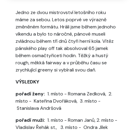
Jedno ze dvou mistrovství letošního roku
máme za sebou. Letos poprvé ve výrazně
změněném formátu. Hráli jsme během jednoho
víkendu a bylo to náročné, pánové museli
zvládnou během tří dnů čtyři herní kola. Vítěz
pánského play off tak absolvoval 65 jamek
během osmačtyřiceti hodin. Těžký a hustý
rough, měkká fairway a v průběhu času se
zrychlující greeny si vybírali svou daň.
VÝSLEDKY
pořadí ženy:
1. místo - Romana Zedková, 2.
místo - Kateřina Dvořáková, 3. místo -
Stanislava Andršová
pořadí muži:
1. místo - Roman Janů, 2. místo -
Vladislav Řehák st., 3. místo - Ondra Jílek