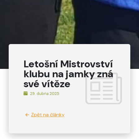
Letošní Mistrovství
klubu na jamky zná
své vítěze
29. dubna 2025
Zpět na články