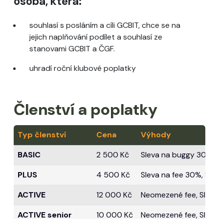
osoba, která:
souhlasí s posláním a cíli GCBIT, chce se na
jejich naplňování podílet a souhlasí ze
stanovami GCBIT a ČGF.
uhradí roční klubové poplatky
Členství a poplatky
Typ členství
Cena
Výhody
BASIC
2 500 Kč
Sleva na buggy 30%, S
PLUS
4 500 Kč
Sleva na fee 30%, Slev
ACTIVE
12 000 Kč
Neomezené fee, Sleva 
ACTIVE senior
10 000 Kč
Neomezené fee, Sleva 