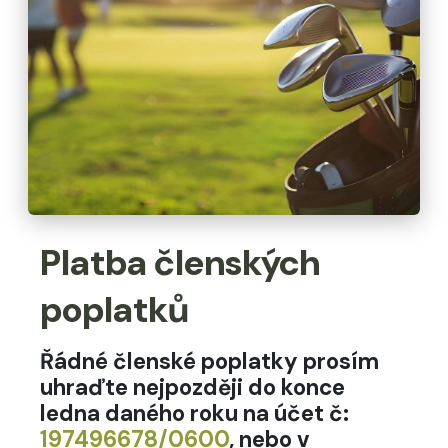
Platba členských
poplatků
Řádné členské poplatky prosím
uhraďte nejpozději do konce
ledna daného roku na účet č:
197496678/0600
, nebo v