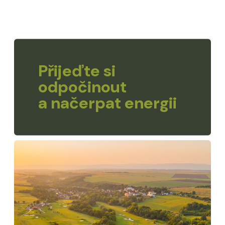
Přijeďte si
odpočinout
a načerpat energii