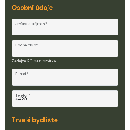
Osobní údaje
Jméno a příjmení*
Rodné číslo*
Zadejte RČ bez lomítka
E-mail*
Telefon*
Trvalé bydliště