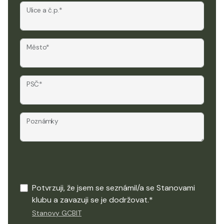
Ulice a č.p.*
Město*
PSČ*
Poznámky
Potvrzuji, že jsem se seznámil/a se Stanovami
klubu a zavazuji se je dodržovat.*
Stanovy GCBIT