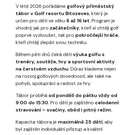
V létě 2026 pořádáme
golfový příměstský
tábor v Golf resortu Bitozeves
, který je
určen pro děti ve věku
6 až 16 let
. Program je
vhodný jak pro
začátečníky
, kteří si chtějí golf
poprvé vyzkoušet, tak pro
pokročilejší hráče
,
kteří chtějí zlepšit svou techniku.
Během pěti dnů čeká děti
výuka golfu s
trenéry, soutěže, hry a sportovní aktivity
na čerstvém vzduchu
. Důraz klademe nejen
na rozvoj golfových dovedností, ale také na
pohyb, spolupráci a radost ze hry.
Tábor probíhá
od pondělí do pátku vždy od
9:00 do 15:30
. Pro děti je zajištěno
celodenní
stravování – svačiny, oběd i pitný režim
.
Kapacita tábora je
maximálně 25 dětí
, aby
byl zajištěn individuální přístup a kvalitní