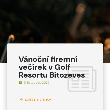
Vánoční firemní
večírek v Golf
Resortu Bitozeves
5. listopadu 2025
Zpět na články