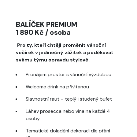
BALÍČEK PREMIUM
1 890 Kč / osoba
Pro ty, kteří chtějí proměnit vánoční
večírek v jedinečný zážitek a poděkovat
svému týmu opravdu stylově.
Pronájem prostor s vánoční výzdobou
Welcome drink na přivítanou
Slavnostní raut – teplý i studený bufet
Láhev prosecca nebo vína na každé 4
osoby
Tematické doladění dekorací dle přání