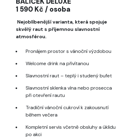
BALÍČEK DELUXE
1 590 Kč / osoba
Nejoblíbenější varianta, která spojuje
skvělý raut s příjemnou slavnostní
atmosférou.
Pronájem prostor s vánoční výzdobou
Welcome drink na přivítanou
Slavnostní raut – teplý i studený bufet
Slavnostní sklenka vína nebo prosecca
při otevření rautu
Tradiční vánoční cukroví k zakousnutí
během večera
Kompletní servis včetně obsluhy a úklidu
po akci